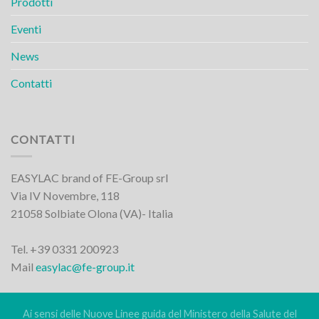
Prodotti
Eventi
News
Contatti
CONTATTI
EASYLAC brand of FE-Group srl
Via IV Novembre, 118
21058 Solbiate Olona (VA)- Italia
Tel. +39 0331 200923
Mail
easylac@fe-group.it
Ai sensi delle Nuove Linee guida del Ministero della Salute del