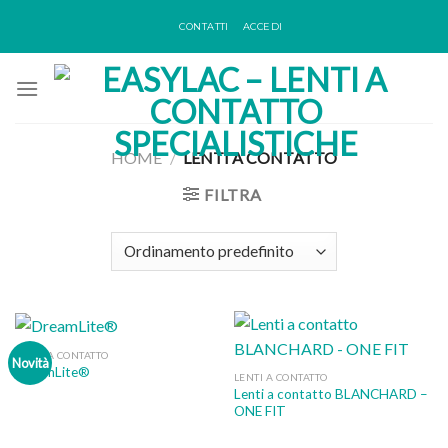
Skip
CONTATTI
ACCEDI
to
content
HOME
/
LENTI A CONTATTO
FILTRA
LENTI A CONTATTO
Novità
DreamLite®
LENTI A CONTATTO
Lenti a contatto BLANCHARD –
ONE FIT