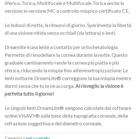
Sferica, Torica, Multifocale e Multifocale Torica anche in
versione in versione MC a controllo miopico certificato CE.
Le indossi di notte, le rimuovi di giorno. Sperimenta la libertà
di una visione nitida senza occhiali (da lettura) o lenti.
Dreamlite è una lente a contatto per ortocheratologia.
Permette di rimodellare la cornea durante la notte. Questo
graduale cambiamento rende la cornea più piatta e più
sferica, riducendo la miopia fino all’emmetropizzazione. Le
lenti notturne DreamLite® correggono la tua miopia mentre
dormi senza che tu te ne accorga.
Al risveglio la visione è
perfetta tutto il giorno!
Le singole lenti DreamLite® vengono calcolate dal software
online VISAVY® sulla base della topografia corneale, della
refrazione soggettiva e del diametro corneale.
Categoria:
Lenti a contatto