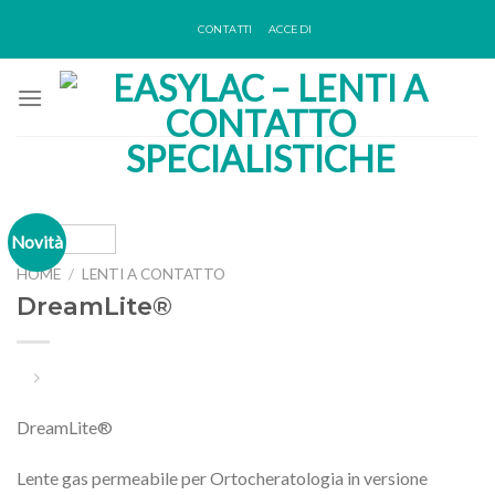
Skip
CONTATTI
ACCEDI
to
content
Novità
HOME
/
LENTI A CONTATTO
DreamLite®
DreamLite®
Lente gas permeabile per Ortocheratologia in versione