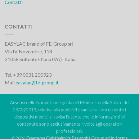
Contatti
CONTATTI
EASYLAC brand of FE-Group srl
Via IV Novembre, 118
21058 Solbiate Olona (VA)- Italia
Tel. +39 0331 200923
Mail
easylac@fe-group.it
Ai sensi delle Nuove Linee guida del Ministero della Salute del
28/03/2013, relative alla pubblicità sanitaria concernente i
dispositivi medici, si avvisa l’utente che le informazioni ivi
contenute sono esclusivamente rivolte agli operatori
professionali.
©2026
Frastema Ophthalmics Easyopht Group srl in forma