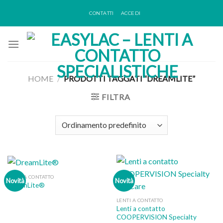
Skip
CONTATTI
ACCEDI
to
content
HOME
/
PRODOTTI TAGGATI “DREAMLITE”
FILTRA
LENTI A CONTATTO
Novità
Novità
DreamLite®
LENTI A CONTATTO
Lenti a contatto
COOPERVISION Specialty