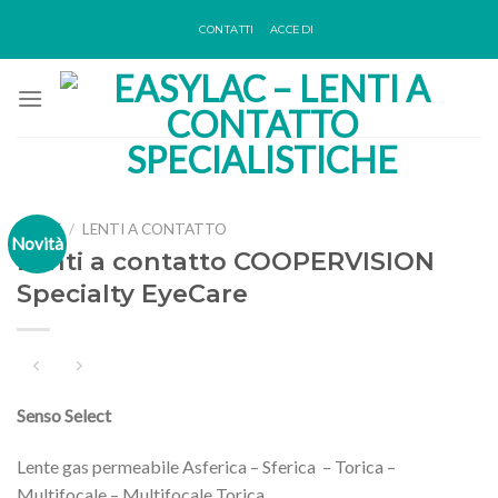
Skip
CONTATTI
ACCEDI
to
content
HOME
/
LENTI A CONTATTO
Novità
Lenti a contatto COOPERVISION
Specialty EyeCare
Senso Select
Lente gas permeabile Asferica – Sferica – Torica –
Multifocale – Multifocale Torica