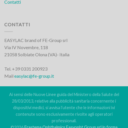
Contatti
CONTATTI
EASYLAC brand of FE-Group srl
Via IV Novembre, 118
21058 Solbiate Olona (VA)- Italia
Tel. +39 0331 200923
Mail
easylac@fe-group.it
Ai sensi delle Nuove Linee guida del Ministero della Salute del
28/03/2013, relative alla pubblicità sanitaria concernente i
dispositivi medici, si avvisa l’utente che le informazioni ivi
contenute sono esclusivamente rivolte agli operatori
professionali.
©2026
Frastema Ophthalmics Easyopht Group srl in forma