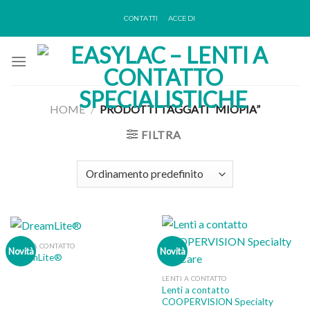
Skip
CONTATTI
ACCEDI
to
content
HOME
/
PRODOTTI TAGGATI “MIOPIA”
FILTRA
LENTI A CONTATTO
Novità
Novità
DreamLite®
LENTI A CONTATTO
Lenti a contatto
COOPERVISION Specialty