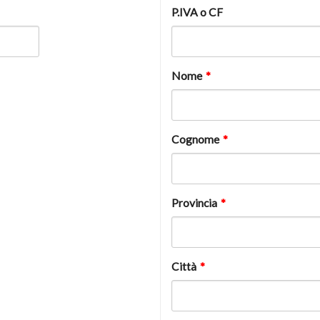
P.IVA o CF
Nome
*
Cognome
*
Provincia
*
Città
*