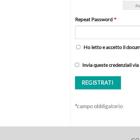
In
Repeat Password
*
Ho letto e accetto il docu
Invia queste credenziali via
*
campo obbligatorio