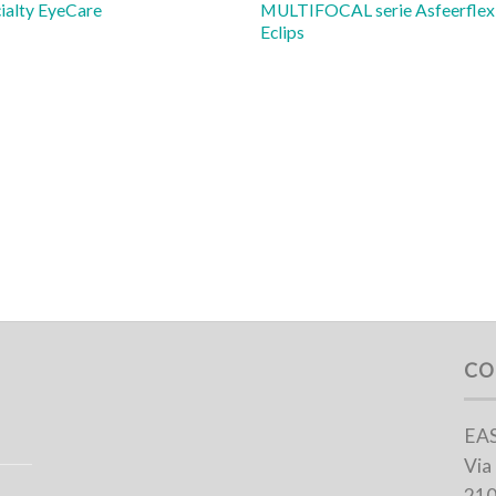
ialty EyeCare
MULTIFOCAL serie Asfeerflex
Eclips
CO
EAS
Via
210