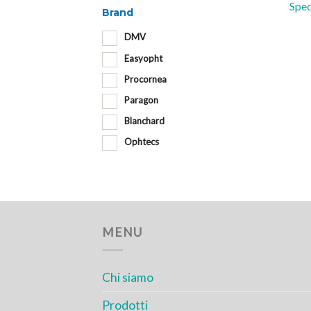
Spec
Brand
DMV
Easyopht
Procornea
Paragon
Blanchard
Ophtecs
MENU
Chi siamo
Prodotti