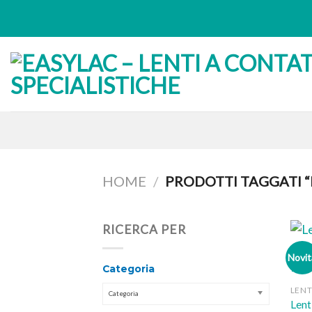
Skip
to
content
HOME
/
PRODOTTI TAGGATI “
RICERCA PER
Novit
Categoria
LENT
Categoria
Len