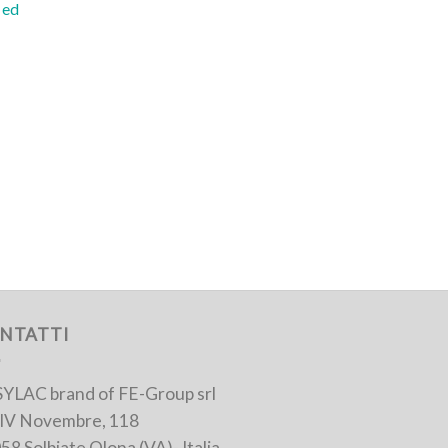
 ed
NTATTI
YLAC brand of FE-Group srl
 IV Novembre, 118
58 Solbiate Olona (VA)- Italia