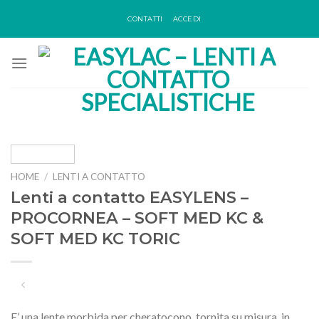
Skip
CONTATTI
ACCEDI
to
content
HOME
/
LENTI A CONTATTO
Lenti a contatto EASYLENS –
PROCORNEA – SOFT MED KC &
SOFT MED KC TORIC
E’ una lente morbida per cheratocono, tornita su misura, in