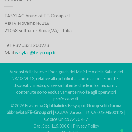
EASYLAC brand of FE-Group srl
Via IV Novembre, 118
21058 Solbiate Olona (VA)- Italia
Tel. +39 0331 200923
Mail
easylac@fe-group.it
Ai sensi delle Nuove Linee guida del Ministero della Salute del
28/03/2013, relative alla pubblicità sanitaria concernente i
dispositivi medici, si avvisa l’utente che le informazioni ivi
contenute sono esclusivamente rivolte agli operatori
professionali.
©2026
Frastema Ophthalmics Easyopht Group srl in forma
abbreviata FE-Group srl
| CCIAA Varese - P.IVA 02304500123 |
Codice Unico A4707H7
Cap. Soc. 115.000 € |
Privacy Policy