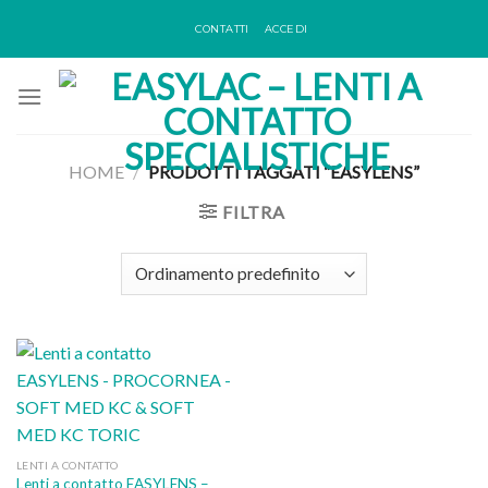
Skip
CONTATTI
ACCEDI
to
content
HOME
/
PRODOTTI TAGGATI “EASYLENS”
FILTRA
LENTI A CONTATTO
Lenti a contatto EASYLENS –