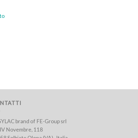
NTATTI
YLAC brand of FE-Group srl
 IV Novembre, 118
58 Solbiate Olona (VA)- Italia