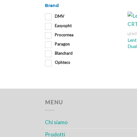
Brand
DMV
Easyopht
LENT
Procornea
Lent
Paragon
Dual
Blanchard
Ophtecs
MENU
Chi siamo
Prodotti