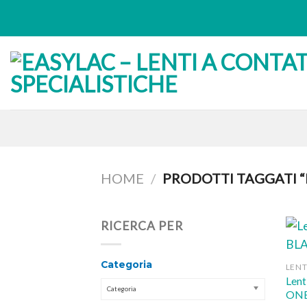
Skip
to
content
HOME
/
PRODOTTI TAGGATI “L
RICERCA PER
Categoria
LENT
Len
Categoria
ONE