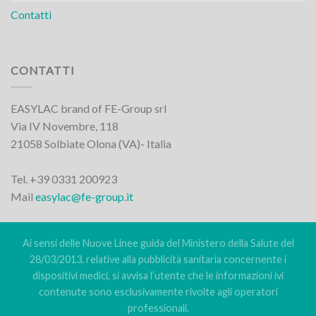
Contatti
CONTATTI
EASYLAC brand of FE-Group srl
Via IV Novembre, 118
21058 Solbiate Olona (VA)- Italia
Tel. +39 0331 200923
Mail
easylac@fe-group.it
Ai sensi delle Nuove Linee guida del Ministero della Salute del
28/03/2013, relative alla pubblicità sanitaria concernente i
dispositivi medici, si avvisa l’utente che le informazioni ivi
contenute sono esclusivamente rivolte agli operatori
professionali.