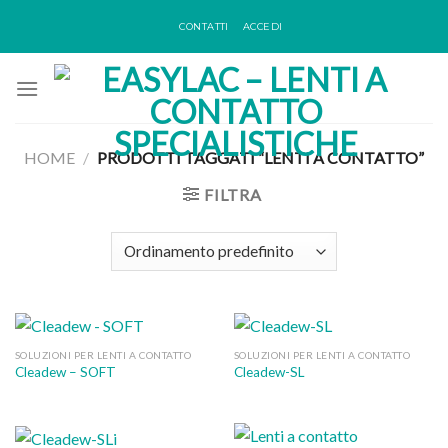
Skip
CONTATTI
ACCEDI
to
content
HOME
/
PRODOTTI TAGGATI “LENTI A CONTATTO”
FILTRA
SOLUZIONI PER LENTI A CONTATTO
SOLUZIONI PER LENTI A CONTATTO
Cleadew – SOFT
Cleadew-SL