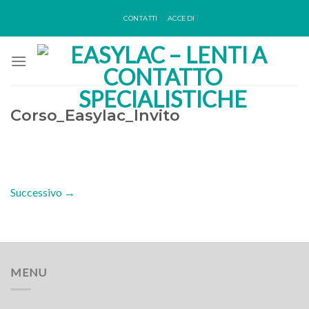
Skip
CONTATTI
ACCEDI
to
content
Corso_Easylac_Invito
Successivo
→
MENU