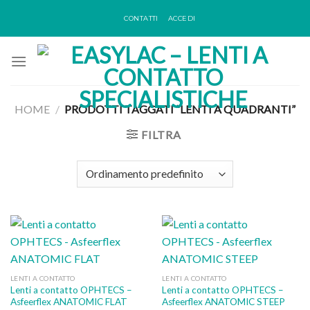
Skip
CONTATTI
ACCEDI
to
content
HOME
/
PRODOTTI TAGGATI “LENTI A QUADRANTI”
FILTRA
LENTI A CONTATTO
LENTI A CONTATTO
Lenti a contatto OPHTECS –
Lenti a contatto OPHTECS –
Asfeerflex ANATOMIC FLAT
Asfeerflex ANATOMIC STEEP