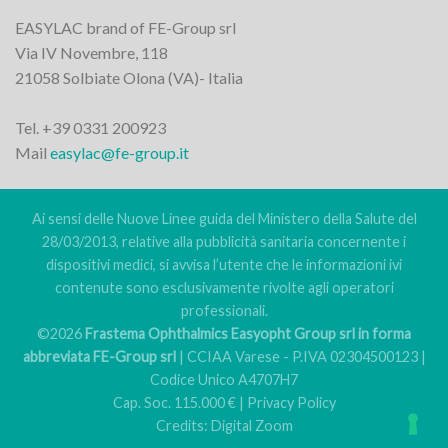
EASYLAC brand of FE-Group srl
Via IV Novembre, 118
21058 Solbiate Olona (VA)- Italia
Tel. +39 0331 200923
Mail
easylac@fe-group.it
Ai sensi delle Nuove Linee guida del Ministero della Salute del
28/03/2013, relative alla pubblicità sanitaria concernente i
dispositivi medici, si avvisa l’utente che le informazioni ivi
contenute sono esclusivamente rivolte agli operatori
professionali.
©2026
Frastema Ophthalmics Easyopht Group srl in forma
abbreviata FE-Group srl
| CCIAA Varese - P.IVA 02304500123 |
Codice Unico A4707H7
Cap. Soc. 115.000 € |
Privacy Policy
Credits:
Digital Zoom