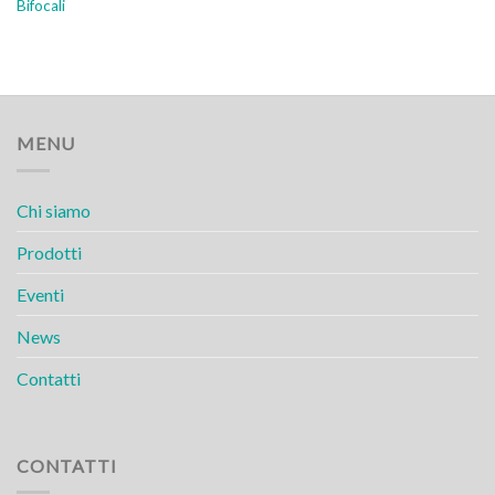
Bifocali
MENU
Chi siamo
Prodotti
Eventi
News
Contatti
CONTATTI