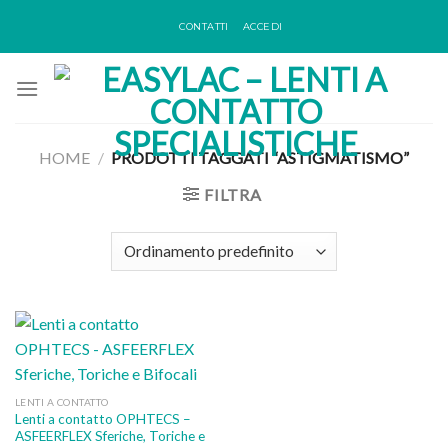
Skip
CONTATTI
ACCEDI
to
content
HOME
/
PRODOTTI TAGGATI “ASTIGMATISMO”
FILTRA
LENTI A CONTATTO
Lenti a contatto OPHTECS –
ASFEERFLEX Sferiche, Toriche e