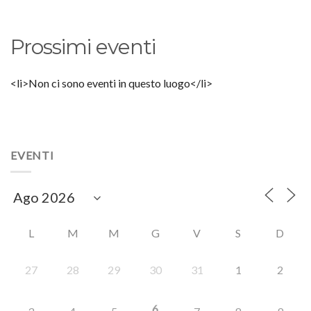
Prossimi eventi
<li>Non ci sono eventi in questo luogo</li>
EVENTI
L
M
M
G
V
S
D
27
28
29
30
31
1
2
6