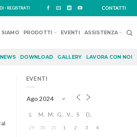
CONTATTI
I - REGISTRATI
I SIAMO
PRODOTTI
EVENTI
ASSISTENZA
NEWS
DOWNLOAD
GALLERY
LAVORA CON NOI
EVENTI
L
M
M
G
V
S
D
 al
29
30
31
1
2
3
4