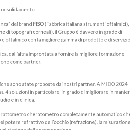
consolidamento.
lenza” dei brand
FISO
(Fabbrica italiana strumenti oftalmici),
 di topografi corneali), il Gruppo è davvero in grado di
 e oftalmico con la migliore gamma di prodotto e di servizio
ica, dall’altra improntata a fornire la migliore formazione,
lgono come partner.
giche sono state proposte dai nostri partner. A MIDO 2024
su 4 soluzioni in particolare, in grado di migliorare in manie
udio e in clinica.
efrattometro cheratometro completamente automatico ch
l potere refrattivo dell’occhio (refrazione), la misurazion
a valutazione dell’accomodazione.