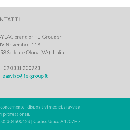
NTATTI
YLAC brand of FE-Group srl
 IV Novembre, 118
58 Solbiate Olona (VA)- Italia
. +39 0331 200923
l
easylac@fe-group.it
concernente i dispositivi medici, si avvisa
i professionali.
VA 02304500123 | Codice Unico A4707H7