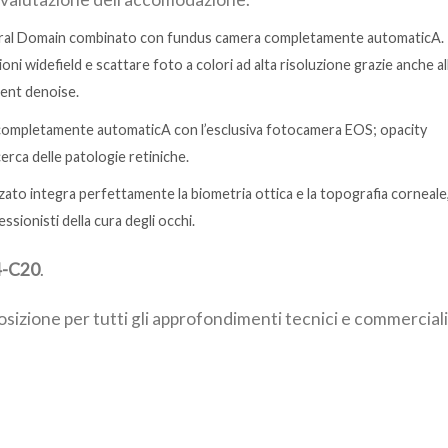
ral Domain combinato con fundus camera completamente automaticA.
i widefield e scattare foto a colori ad alta risoluzione grazie anche al
gent denoise.
completamente automaticA con l’esclusiva fotocamera EOS; opacity
icerca delle patologie retiniche.
zato integra perfettamente la biometria ottica e la topografia corneale
sionisti della cura degli occhi.
4-C20
.
posizione per tutti gli approfondimenti tecnici e commerciali