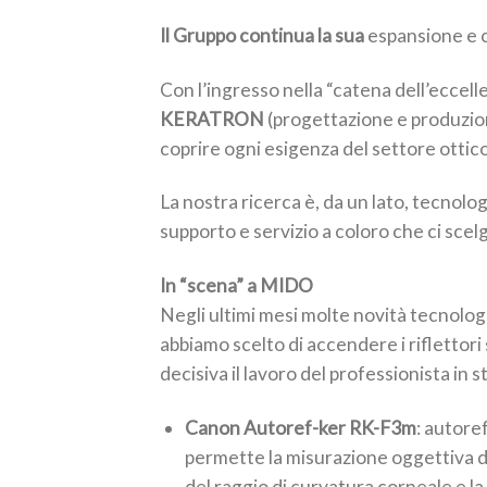
Il Gruppo continua la sua
espansione e 
Con l’ingresso nella “catena dell’eccel
KERATRON
(progettazione e produzione
coprire ogni esigenza del settore ottico
La nostra ricerca è, da un lato, tecnolog
supporto e servizio a coloro che ci sce
In “scena” a MIDO
Negli ultimi mesi molte novità tecnolo
abbiamo scelto di accendere i riflettori 
decisiva il lavoro del professionista in st
Canon Autoref-ker RK-F3m
: autor
permette la misurazione oggettiva de
del raggio di curvatura corneale e l