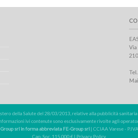
CO
EAS
Via
210
Tel
Mai
tero della Salute del 28/03/2013, relative alla pubblicità sanitaria 
 informazioni ivi contenute sono esclusivamente rivolte agli operator
roup srl in forma abbreviata FE-Group srl
| CCIAA Varese - P.I
Cap. Soc. 115.000 € |
Privacy Policy