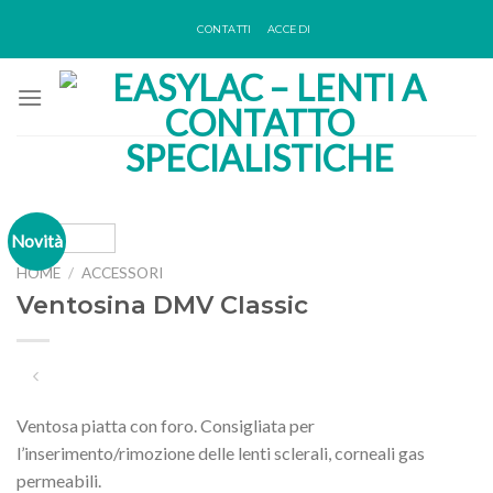
Skip
CONTATTI
ACCEDI
to
content
Novità
HOME
/
ACCESSORI
Ventosina DMV Classic
Ventosa piatta con foro. Consigliata per
l’inserimento/rimozione delle lenti sclerali, corneali gas
permeabili.